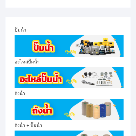
ปั๊มน้ำ
อะไหล่ปั๊มน้ำ
ถังน้ำ
ถังน้ำ + ปั๊มน้ำ