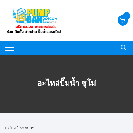
Skip
to
0
content
อะไหล่ปั๊มน้ำ ซูโม่
แสดง 1 รายการ