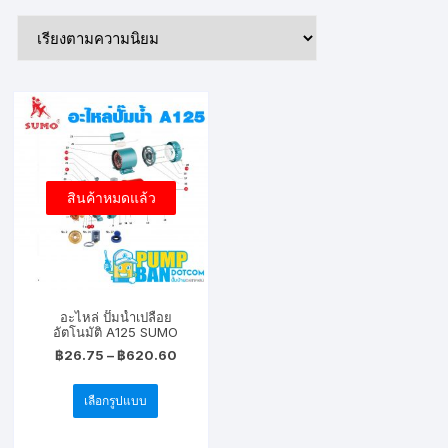
สินค้าหมดแล้ว
อะไหล่ ปั๊มน้ำเปลือย
อัตโนมัติ A125 SUMO
Price
฿
26.75
–
฿
620.60
range:
This
฿26.75
through
เลือกรูปแบบ
product
฿620.60
has