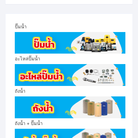
ปั๊มน้ำ
อะไหล่ปั๊มน้ำ
ถังน้ำ
ถังน้ำ + ปั๊มน้ำ