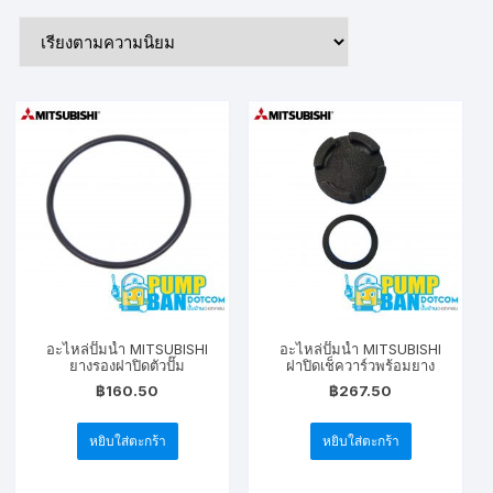
by
popularity
อะไหล่ปั๊มน้ำ MITSUBISHI
อะไหล่ปั๊มน้ำ MITSUBISHI
ยางรองฝาปิดตัวปั๊ม
ฝาปิดเช็ควาร์วพร้อมยาง
฿
160.50
฿
267.50
หยิบใส่ตะกร้า
หยิบใส่ตะกร้า