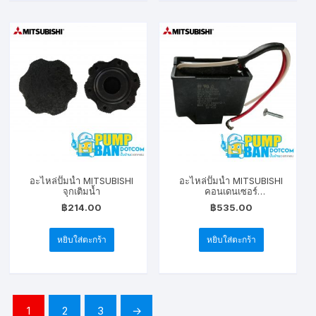
อะไหล่ปั๊มน้ำ MITSUBISHI
อะไหล่ปั๊มน้ำ MITSUBISHI
จุกเติมน้ำ
คอนเดนเซอร์
(CONDENSER)
฿
214.00
฿
535.00
หยิบใส่ตะกร้า
หยิบใส่ตะกร้า
1
2
3
→