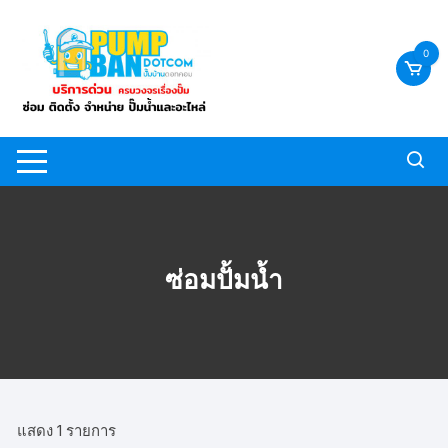
Skip
to
0
content
ซ่อมปั้มน้ำ
แสดง 1 รายการ