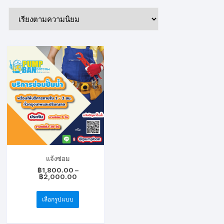
แจ้งซ่อม
฿
1,800.00
–
Price
฿
2,000.00
range:
This
฿1,800.00
through
เลือกรูปแบบ
product
฿2,000.00
has