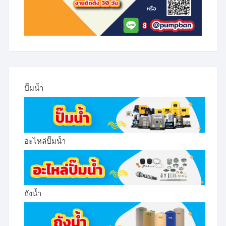
ปั๊มน้ำ
อะไหล่ปั๊มน้ำ
ถังน้ำ