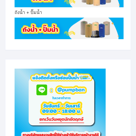
ถังน้ำ + ปั๊มน้ำ