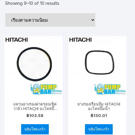
Sorted
Showing 9–10 of 10 results
by
popularity
แหวนยางรองฝาครอบเช็ค
ยางรองเรือนปั้ม HITACHI
วาล์ว HITACHI อะไหล่ปั๊ม
อะไหล่ปั๊มน้ำ
น้ำ
฿
103.58
฿
130.01
หยิบใส่ตะกร้า
หยิบใส่ตะกร้า