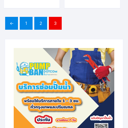
←
1
2
3