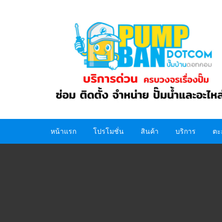
Skip
to
content
หน้าแรก
โปรโมชั่น
สินค้า
บริการ
ตะ
ปั๊มน้ำ
อะไหล่ปั๊มน้ำ
ถังน้ำ