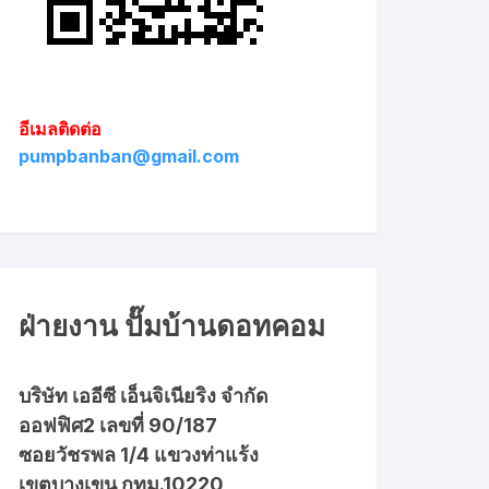
อีเมลติดต่อ
pumpbanban@gmail.com
ฝ่ายงาน ปั๊มบ้านดอทคอม
บริษัท เออีซี เอ็นจิเนียริง จำกัด
ออฟฟิศ2 เลขที่ 90/187
ซอยวัชรพล 1/4 แขวงท่าแร้ง
เขตบางเขน กทม.10220