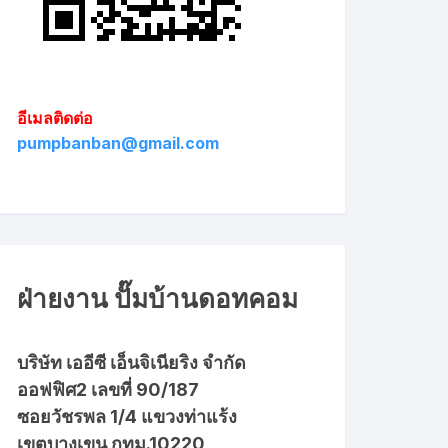
อีเมลติดต่อ
pumpbanban@gmail.com
ฝ่ายงาน ปั๊มบ้านดอทคอม
บริษัท เออีซี เอ็นจิเนียริง จำกัด
ออฟฟิศ2 เลขที่ 90/187
ซอยวัชรพล 1/4 แขวงท่าแร้ง
เขตบางเขน กทม.10220