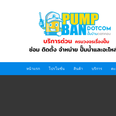
Skip
to
content
หน้าแรก
โปรโมชั่น
สินค้า
บริการ
ตะ
ปั๊มน้ำ
อะไหล่ปั๊มน้ำ
ถังน้ำ