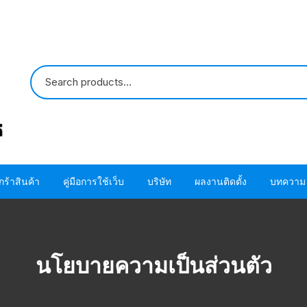
กร้าสินค้า
คู่มือการใช้เว็บ
บริษัท
ผลงานติดตั้ง
บทความ
ปั๊มน้ำ HITACHI
ขั้นตอนการใช้ โค้ด
ติดต่อเรา
ปั๊มน้ำ MITSUBISHI
อะไหล่ปั๊มน้ำ HITACHI
ขั้นตอนการสั่งซื้อสินค้า
เกี่ยวกับเรา
โอริง ปะเก็น แห
นโยบายความเป็นส่วนตัว
HITACHI
อะไหล่ปั๊มน้ำ MITSUBISHI
ขั้นตอนชำระผ่านบัตรเครดิต
โอริง ปะเก็น แห
MITSUBISHI